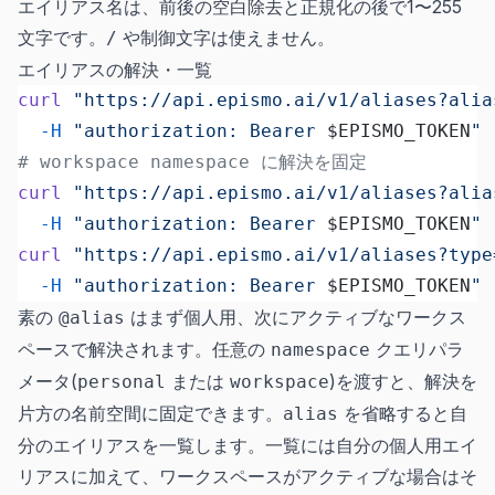
エイリアス名は、前後の空白除去と正規化の後で1〜255
文字です。
や制御文字は使えません。
/
エイリアスの解決・一覧
curl
 "https://api.epismo.ai/v1/aliases?alia
  -H
 "authorization: Bearer 
$EPISMO_TOKEN
"
# workspace namespace に解決を固定
curl
 "https://api.epismo.ai/v1/aliases?alia
  -H
 "authorization: Bearer 
$EPISMO_TOKEN
"
curl
 "https://api.epismo.ai/v1/aliases?type
  -H
 "authorization: Bearer 
$EPISMO_TOKEN
"
素の
はまず個人用、次にアクティブなワークス
@alias
ペースで解決されます。任意の
クエリパラ
namespace
メータ(
または
)を渡すと、解決を
personal
workspace
片方の名前空間に固定できます。
を省略すると自
alias
分のエイリアスを一覧します。一覧には自分の個人用エイ
リアスに加えて、ワークスペースがアクティブな場合はそ