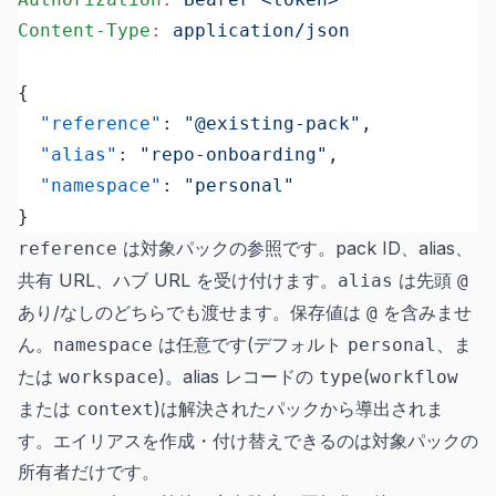
Content-Type
:
 application/json
{
  "reference"
: 
"@existing-pack"
,
  "alias"
: 
"repo-onboarding"
,
  "namespace"
: 
"personal"
}
は対象パックの参照です。pack ID、alias、
reference
共有 URL、ハブ URL を受け付けます。
は先頭
alias
@
あり/なしのどちらでも渡せます。保存値は
を含みませ
@
ん。
は任意です(デフォルト
、ま
namespace
personal
たは
)。alias レコードの
(
workspace
type
workflow
または
)は解決されたパックから導出されま
context
す。エイリアスを作成・付け替えできるのは対象パックの
所有者だけです。