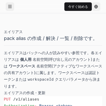
今すぐ始める
メニューを開く
言語を
エイリアス
pack alias の作成 / 解決 / 一覧 / 削除です。
エイリアスはパックへの人が読みやすい参照です。各エイ
リアスは
個人用
名前空間(呼び出し元のアカウント)また
は
ワークスペース
名前空間(アクティブなワークスペース
の共有アカウント)に属します。ワークスペースは認証ト
ークンまたは
クエリパラメータから決ま
workspaceId
ります。
エイリアスの作成・更新
PUT
 /v1/aliases
Authorization
:
 Bearer <token>