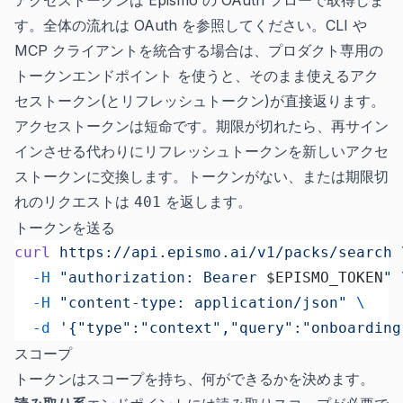
アクセストークンは Epismo の OAuth フローで取得しま
す。全体の流れは
OAuth
を参照してください。CLI や
MCP クライアントを統合する場合は、プロダクト専用の
トークンエンドポイント
を使うと、そのまま使えるアク
セストークン(とリフレッシュトークン)が直接返ります。
アクセストークンは短命です。期限が切れたら、再サイン
インさせる代わりにリフレッシュトークンを新しいアクセ
ストークンに交換します。トークンがない、または期限切
れのリクエストは
を返します。
401
トークンを送る
curl
 https://api.epismo.ai/v1/packs/search
 
  -H
 "authorization: Bearer 
$EPISMO_TOKEN
"
 
  -H
 "content-type: application/json"
 \
  -d
 '{"type":"context","query":"onboarding
スコープ
トークンはスコープを持ち、何ができるかを決めます。