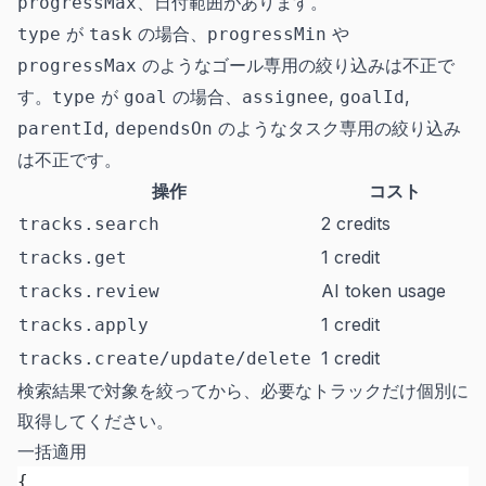
、日付範囲があります。
progressMax
が
の場合、
や
type
task
progressMin
のようなゴール専用の絞り込みは不正で
progressMax
す。
が
の場合、
,
,
type
goal
assignee
goalId
,
のようなタスク専用の絞り込み
parentId
dependsOn
は不正です。
操作
コスト
2 credits
tracks.search
1 credit
tracks.get
AI token usage
tracks.review
1 credit
tracks.apply
1 credit
tracks.create/update/delete
検索結果で対象を絞ってから、必要なトラックだけ個別に
取得してください。
一括適用
{