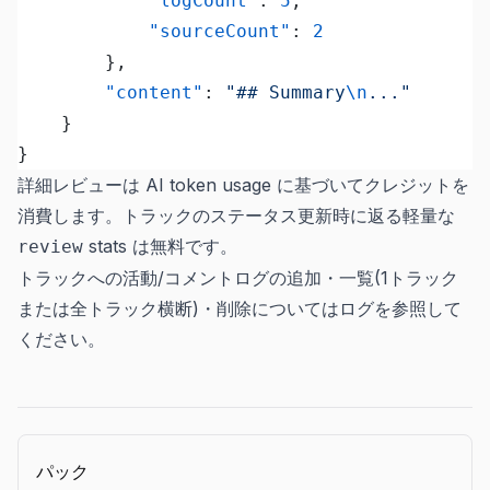
			"logCount"
: 
5
,
			"sourceCount"
: 
2
		},
		"content"
: 
"## Summary
\n
..."
	}
}
詳細レビューは AI token usage に基づいてクレジットを
消費します。トラックのステータス更新時に返る軽量な
stats は無料です。
review
トラックへの活動/コメントログの追加・一覧(1トラック
または全トラック横断)・削除については
ログ
を参照して
ください。
パック