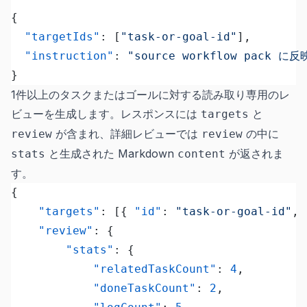
{
  "targetIds"
: [
"task-or-goal-id"
],
  "instruction"
: 
"source workflow pac
}
1件以上のタスクまたはゴールに対する読み取り専用のレ
ビューを生成します。レスポンスには
と
targets
が含まれ、詳細レビューでは
の中に
review
review
と生成された Markdown
が返されま
stats
content
す。
{
	"targets"
: [{ 
"id"
: 
"task-or-goal-id"
, 
	"review"
: {
		"stats"
: {
			"relatedTaskCount"
: 
4
,
			"doneTaskCount"
: 
2
,