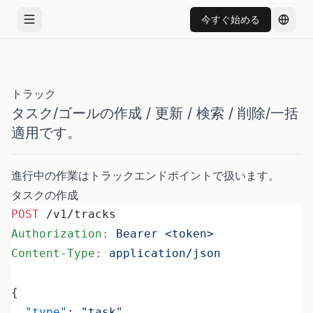
今すぐ始める
メニューを開く
言語を
トラック
タスク/ゴールの作成 / 更新 / 検索 / 削除/一括
適用です。
進行中の作業はトラックエンドポイントで扱います。
タスクの作成
POST
 /v1/tracks
Authorization
:
 Bearer <token>
Content-Type
:
 application/json
{
  "type"
: 
"task"
,