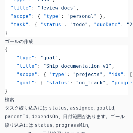
  "title"
: 
"Review docs"
,
  "scope"
: { 
"type"
: 
"personal"
 },
  "task"
: { 
"status"
: 
"todo"
, 
"dueDate"
: 
"2
}
ゴールの作成
{
	"type"
: 
"goal"
,
	"title"
: 
"Ship documentation v1"
,
	"scope"
: { 
"type"
: 
"projects"
, 
"ids"
: [
	"goal"
: { 
"status"
: 
"on_track"
, 
"progre
}
検索
タスク絞り込みには
,
,
,
status
assignee
goalId
,
、日付範囲があります。ゴール
parentId
dependsOn
絞り込みには
,
,
status
progressMin