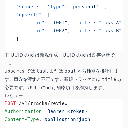
	"scope"
: { 
"type"
: 
"personal"
 },
	"upserts"
: [
		{ 
"id"
: 
"t001"
, 
"title"
: 
"Task A"
, 
		{ 
"id"
: 
"t002"
, 
"title"
: 
"Task B"
, 
	]
}
非 UUID の id は新規作成、UUID の id は既存更新で
す。
では
または
から種別を推論しま
upserts
task
goal
す。両方を渡すと不正です。新規トラックには
が
title
必要です。UUID の id は省略項目を維持します。
レビュー
POST
 /v1/tracks/review
Authorization
:
 Bearer <token>
Content-Type
:
 application/json