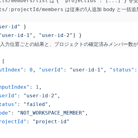
は
を受
cts/members/list
{ "projectIds": [...] }
は従来の1人追加 body と一括追
ts/:projectId/members
ser-id"
 }
"user-id-1"
, 
"user-id-2"
] }
入力位置ごとの結果と、プロジェクトの確定済みメンバー数が
 [
utIndex"
: 
0
, 
"userId"
: 
"user-id-1"
, 
"status"
:
"inputIndex"
: 
1
,
"userId"
: 
"user-id-2"
,
"status"
: 
"failed"
,
"code"
: 
"NOT_WORKSPACE_MEMBER"
,
"projectId"
: 
"project-id"