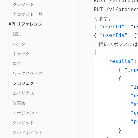
POST /v1/proje
クレジット
PUT /v1/projec
全コマンド一覧
ります。
API リファレンス
{ 
"userId"
: 
"u
認証
{ 
"userIds"
: [
パック
一括レスポンスには
{
トラック
	"results"
:
ログ
		{ 
"inp
ワークスペース
		{
プロジェクト
			
エイリアス
			
改善案
			
エージェント
			
			
クレジット
		}
エンドポイント