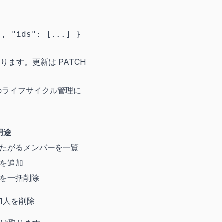
", "ids": [...] }
取ります。更新は PATCH
トのライフサイクル管理に
用途
たがるメンバーを一覧
を追加
を一括削除
1人を削除