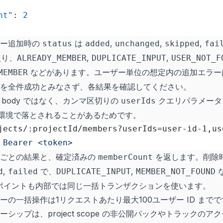
nt"
: 
2
バー追加時の
は
,
,
,
status
added
unchanged
skipped
fai
り、
,
,
ALREADY_MEMBER
DUPLICATE_INPUT
USER_NOT_F
などがあります。ユーザー単位の想定内の追加エラ
MEMBER
を全件成功とみなさず、各結果を確認してください。
st body ではなく、カンマ区切りの
クエリパラメータ
userIds
中継環境で落とされることがあるためです。
jects/:projectId/members?userIds=user-id-1,us
 Bearer <token>
置ごとの結果と、確定済みの
を返します。削除
memberCount
,
で、
,
d
failed
DUPLICATE_INPUT
MEMBER_NOT_FOUND
ポイントも内部では同じ一括トランザクションを使います。
ーの一括操作は1リクエストあたり最大100ユーザー ID まで
シップは、project scope の非公開パックやトラックの