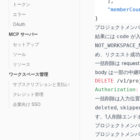
	],
トークン
	"memberCou
エラー
}
OAuth
プロジェクトメン
MCP サーバー
結果には
が入
code
セットアップ
NOT_WORKSPACE_
め、リクエスト成功
ツール
一括削除は reque
リソース
body は一部の
ワークスペース管理
DELETE
 /v1/pro
サブスクリプションと支払い
Authorization
:
クレジット管理
一括削除は入力位
企業向け SSO
,
deleted
skippe
す。1人削除エンド
プロジェクトメンバ
プロジェクトメンバー