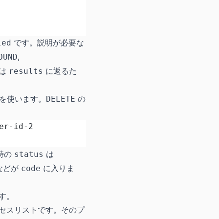
です。説明が必要な
led
,
OUND
ーは
に返るた
results
を使います。
の
DELETE
er-id-2
時の
は
status
などが
に入りま
code
です。
アクセスリストです。そのプ