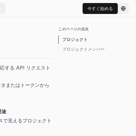
今すぐ始める
言語を
このページの目次
プロジェクト
プロジェクトメンバー
る API リクエスト
ータまたはトークンから
用途
スで見えるプロジェクト