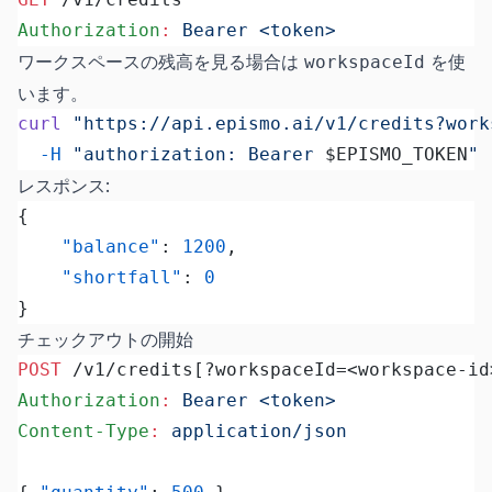
Authorization
:
 Bearer <token>
ワークスペースの残高を見る場合は
を使
workspaceId
います。
curl
 "https://api.epismo.ai/v1/credits?work
  -H
 "authorization: Bearer 
$EPISMO_TOKEN
"
レスポンス:
{
	"balance"
: 
1200
,
	"shortfall"
: 
0
}
チェックアウトの開始
POST
 /v1/credits[?workspaceId=<workspace-id
Authorization
:
 Bearer <token>
Content-Type
:
 application/json