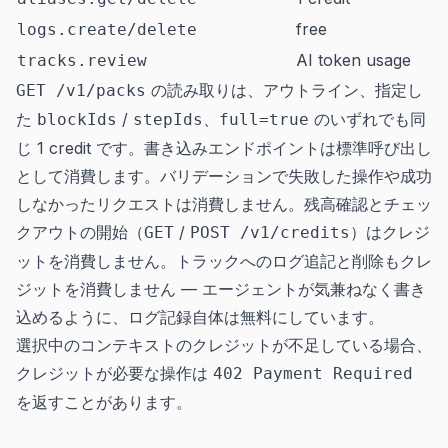
free
logs.create/delete
AI token usage
tracks.review
の読み取りは、アウトライン、指定し
GET /v1/packs
た
/
、
のいずれでも同
blockIds
stepIds
full=true
じ 1 credit です。書き込みエンドポイントは標準呼び出し
として消費します。バリデーションで失敗した操作や成功
しなかったリクエストは消費しません。残高確認とチェッ
クアウトの開始（
/
）はクレジ
GET
POST /v1/credits
ットを消費しません。トラックへのログ追記と削除もクレ
ジットを消費しません — エージェントが気兼ねなく書き
込めるように、ログ記録自体は無料にしています。
選択中のコンテキストのクレジットが不足している場合、
クレジットが必要な操作は
402 Payment Required
を返すことがあります。