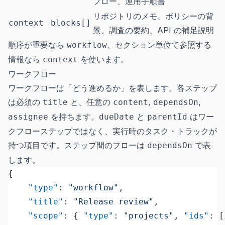
フロー、運用手順書
リポジトリのメモ、ポリシーの背
context
blocks[]
景、調査の要約、API の補足説明
順序が重要なら
、セクション単位で参照する
workflow
情報なら
を使います。
context
ワークフロー
ワークフローは「どう進めるか」を表します。各ステップ
は必須の
と、任意の
,
,
title
content
dependsOn
を持ちます。
と
はワー
assignee
dueDate
parentId
クフローステップではなく、実行時のタスク・トラックが
持つ項目です。ステップ間のフローは
で表
dependsOn
します。
{
	"type"
: 
"workflow"
,
	"title"
: 
"Release review"
,
	"scope"
: { 
"type"
: 
"projects"
, 
"ids"
: [