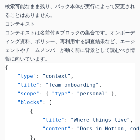
検索可能なまま残り、パック本体が実行によって変更され
ることはありません。
コンテキスト
コンテキストは名前付きブロックの集合です。オンボーデ
ィング資料、ポリシー、再利用する調査結果など、エージ
ェントやチームメンバーが動く前に背景として読むべき情
報に向いています。
{
	"type"
: 
"context"
,
	"title"
: 
"Team onboarding"
,
	"scope"
: { 
"type"
: 
"personal"
 },
	"blocks"
: [
		{
			"title"
: 
"Where things live"
,
			"content"
: 
"Docs in Notion, cod
		},