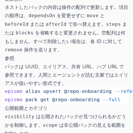
ネストしたパックの内容は操作の配列で更新します。項目
の順序は、
を変更せずに
と
dependsOn
move
または
で並べ替えます。
ま
beforeId
afterId
steps
たは
を省略すると変更されません。空配列は何
blocks
もしません。すべて削除したい場合は、各 ID に対して
操作を送ります。
remove
参照
パックは UUID、エイリアス、共有 URL、ハブ URL で
参照できます。人間とエージェントが読む文脈ではエイリ
アスが扱いやすい形式です。
epismo
 alias
 upsert
 @repo-onboarding
 --refe
epismo
 pack
 get
 @repo-onboarding
 --full
公開範囲とカテゴリ
は公開されたパックが見つけられるかどう
visibility
かを制御します。
は非公開パックの見える範囲を
scope