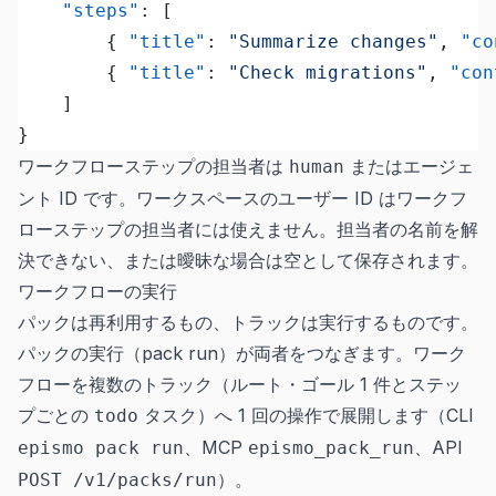
	"steps"
: [
		{ 
"title"
: 
"Summarize changes"
, 
"co
		{ 
"title"
: 
"Check migrations"
, 
"con
	]
}
ワークフローステップの担当者は
またはエージェ
human
ント ID です。ワークスペースのユーザー ID はワークフ
ローステップの担当者には使えません。担当者の名前を解
決できない、または曖昧な場合は空として保存されます。
ワークフローの実行
パックは再利用するもの、トラックは実行するものです。
パックの実行（pack run）が両者をつなぎます。ワーク
フローを複数のトラック（ルート・ゴール 1 件とステッ
プごとの
タスク）へ 1 回の操作で展開します（CLI
todo
、MCP
、API
epismo pack run
epismo_pack_run
）。
POST /v1/packs/run