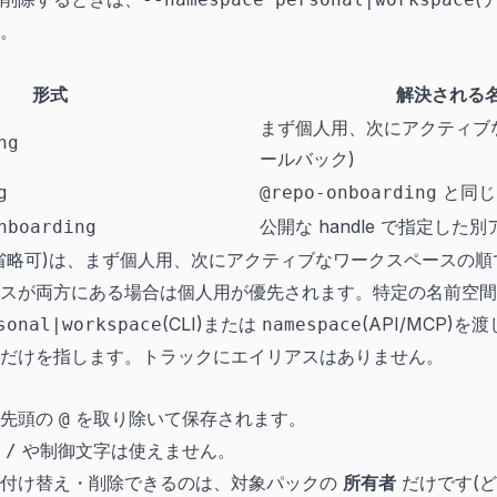
。
形式
解決される
まず個人用、次にアクティブ
ng
ールバック)
と同じ
g
@repo-onboarding
公開な handle で指定し
nboarding
省略可)は、まず個人用、次にアクティブなワークスペースの順
スが両方にある場合は個人用が優先されます。特定の名前空間
(CLI)または
(API/MCP)を
sonal|workspace
namespace
だけを指します。トラックにエイリアスはありません。
は先頭の
を取り除いて保存されます。
@
に
や制御文字は使えません。
/
・付け替え・削除できるのは、対象パックの
所有者
だけです(ど