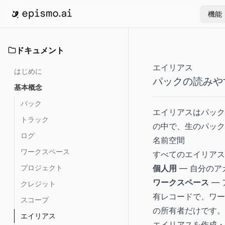
機能
ホームへ移動
ドキュメント
エイリアス
はじめに
パックの読みや
基本概念
パック
エイリアスはパック
トラック
の中で、生のパック
ログ
名前空間
ワークスペース
すべてのエイリアス
プロジェクト
個人用
— 自分のア
ワークスペース
— 
クレジット
有レコードで、ワー
スコープ
の所有者だけです。
エイリアス
エイリアスを作成・