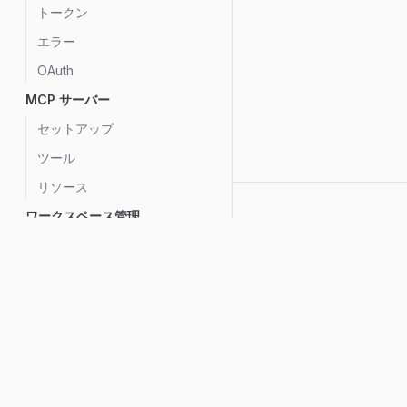
トークン
エラー
OAuth
MCP サーバー
セットアップ
ツール
リソース
ワークスペース管理
サブスクリプションと支払い
ホームへ移動
クレジット管理
優秀な人の仕事の進め方を 
る
企業向け SSO
Twitter
Instagram
LinkedIn
YouTub