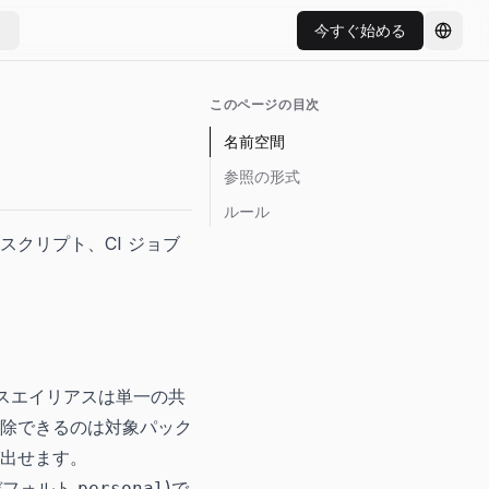
今すぐ始める
言語を
このページの目次
名前空間
参照の形式
ルール
クリプト、CI ジョブ
スエイリアスは単一の共
除できるのは対象パック
出せます。
デフォルト
)で
personal